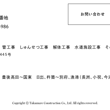
お問い合わせ
番地
6986
 管工事 しゅんせつ工事 解体工事 水道施設工事 そ
445号
豊後高田〜国東 日出、杵築〜別府、漁港（長洲、小祝、今
Copyright Ⓒ Takamure Construction Co., Ltd.
All rights reverved.