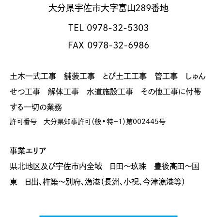
お問い合わせ
大分県宇佐市大字富山289番地
TEL 0978-32-5303
FAX 0978-32-6986
株式会社 髙牟禮建設
土木一式工事 舗装工事 とび土工工事 管工事 しゅん
〒879-0164
大分県宇佐市大字富山289番地
せつ工事 解体工事 水道施設工事 その他工事に付帯
する一切の業務
TEL 0978-32-5303
FAX 0978-32-6986
許可番号 大分県知事許可（般•特−1）第002445号
プライバシーポリシー
事業エリア
Copyright Ⓒ Takamure Construction Co., Ltd. All rights reverved.
県北地区及び宇佐市内全域 日田～玖珠 豊後高田〜国
東 日出、杵築〜別府、漁港（長洲、小祝、今津漁港等）